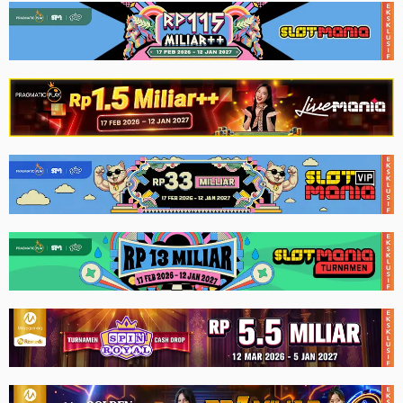
Referral
Promosi
Hubungi Kami
Live Chat
Pengaduan Customer
Pilih Bahasa:
MASUK
DAFTAR
&copy; TUAN88 - Situs Main Game Online
dengan Aman dan Nyaman. Hak Cipta
Dilindungi.