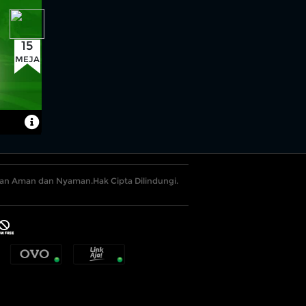
Rb
5Jt
Rb
7,5Jt
Rb
7,5Jt
Rb
2,5Jt
15
Rb
5Jt
MEJA
ASUK
an Aman dan Nyaman.Hak Cipta Dilindungi.