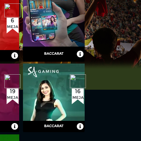
Rb
30Jt
Rb
125Jt
Rb
125Jt
Rb
30Jt
6
MEJA
DAFTAR
MASUK
ASUK
KEMBALI
BACCARAT
BACCARAT
in
Max
Meja
Min
Max
Rb
30Jt
Baccarat
1Rb
30Jt
Rb
30Jt
Dragon Tiger
1Rb
30Jt
Rb
30Jt
Roulette
1Rb
30Jt
Rb
30Jt
Sicbo
1Rb
30Jt
19
16
MEJA
MEJA
ASUK
DAFTAR
MASUK
KEMBALI
BACCARAT
BACCARAT
in
Max