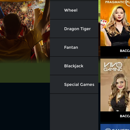
Baccarat
Roulette
Wheel
Sicbo
Blackjack
Wheel
Dragon Tiger
Dragon Tiger
DAFTAR
KEM
Fantan
BACC
BACC
Meja
Blackjack
Baccarat
Roulette
Blackjack
Special Games
Special Games
DAFTAR
KEM
BACC
BACC
Meja