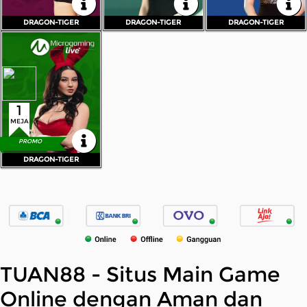
KEMBALI
KEMBALI
KEMBALI
DRAGON-TIGER
DRAGON-TIGER
DRAGON-TIGER
DRAGON-TIGER
DRAGON-TIGER
DRAGON-TIGER
Meja
Min
Max
Roulette
1Rb
5Jt
Baccarat
10Rb
7,5Jt
Dragon Tiger
10Rb
7,5Jt
Blackjack
25Rb
2,5Jt
Sicbo
1Rb
5Jt
1
DAFTAR
MASUK
MEJA
KEMBALI
PROMO
DRAGON-TIGER
DRAGON-TIGER
TUAN88 - Situs Main Game
Online dengan Aman dan