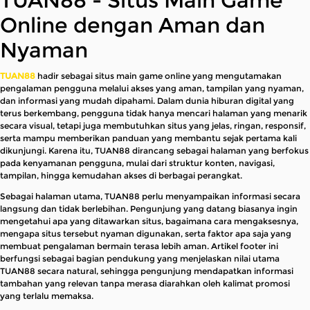
TUAN88 - Situs Main Game
Online dengan Aman dan
Nyaman
TUAN88
hadir sebagai situs main game online yang mengutamakan
pengalaman pengguna melalui akses yang aman, tampilan yang nyaman,
dan informasi yang mudah dipahami. Dalam dunia hiburan digital yang
terus berkembang, pengguna tidak hanya mencari halaman yang menarik
secara visual, tetapi juga membutuhkan situs yang jelas, ringan, responsif,
serta mampu memberikan panduan yang membantu sejak pertama kali
dikunjungi. Karena itu, TUAN88 dirancang sebagai halaman yang berfokus
pada kenyamanan pengguna, mulai dari struktur konten, navigasi,
tampilan, hingga kemudahan akses di berbagai perangkat.
Sebagai halaman utama, TUAN88 perlu menyampaikan informasi secara
langsung dan tidak berlebihan. Pengunjung yang datang biasanya ingin
mengetahui apa yang ditawarkan situs, bagaimana cara mengaksesnya,
mengapa situs tersebut nyaman digunakan, serta faktor apa saja yang
membuat pengalaman bermain terasa lebih aman. Artikel footer ini
berfungsi sebagai bagian pendukung yang menjelaskan nilai utama
TUAN88 secara natural, sehingga pengunjung mendapatkan informasi
tambahan yang relevan tanpa merasa diarahkan oleh kalimat promosi
yang terlalu memaksa.