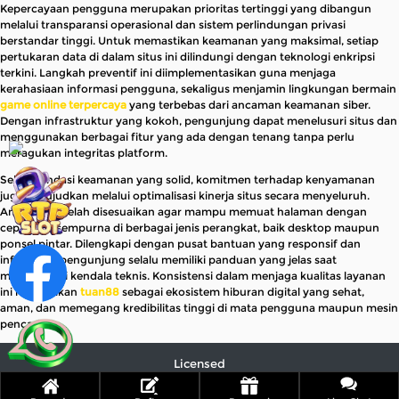
Kepercayaan pengguna merupakan prioritas tertinggi yang dibangun
melalui transparansi operasional dan sistem perlindungan privasi
berstandar tinggi. Untuk memastikan keamanan yang maksimal, setiap
pertukaran data di dalam situs ini dilindungi dengan teknologi enkripsi
terkini. Langkah preventif ini diimplementasikan guna menjaga
kerahasiaan informasi pengguna, sekaligus menjamin lingkungan bermain
game online terpercaya
yang terbebas dari ancaman keamanan siber.
Dengan infrastruktur yang kokoh, pengunjung dapat menelusuri situs dan
menggunakan berbagai fitur yang ada dengan tenang tanpa perlu
meragukan integritas platform.
Selain fondasi keamanan yang solid, komitmen terhadap kenyamanan
juga diwujudkan melalui optimalisasi kinerja situs secara menyeluruh.
Antarmuka telah disesuaikan agar mampu memuat halaman dengan
cepat dan sempurna di berbagai jenis perangkat, baik desktop maupun
ponsel pintar. Dilengkapi dengan pusat bantuan yang responsif dan
informatif, pengunjung selalu memiliki panduan yang jelas saat
menghadapi kendala teknis. Konsistensi dalam menjaga kualitas layanan
ini menjadikan
tuan88
sebagai ekosistem hiburan digital yang sehat,
aman, dan memegang kredibilitas tinggi di mata pengguna maupun mesin
pencari.
Licensed