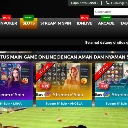
Lupa Kata Sandi ?
Hubungi K
BARU
BARU
PROMO
PROMO
DNPOKER
SLOTS
STREAM N SPIN
IDNLIVE
ARCADE
TAB
Selamat datang di situs gam
SITUS MAIN GAME ONLINE DENGAN AMAN DAN NYAMAN 
PROMO
PROMO
N' Spin - LUNA
Stream N' Spin - ANGELA
Stream N' Spin