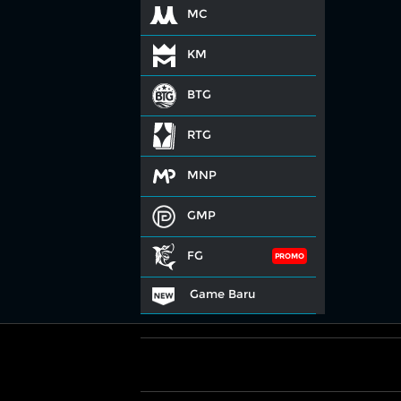
MC
KM
BTG
RTG
MNP
GMP
FG
PROMO
Game Baru