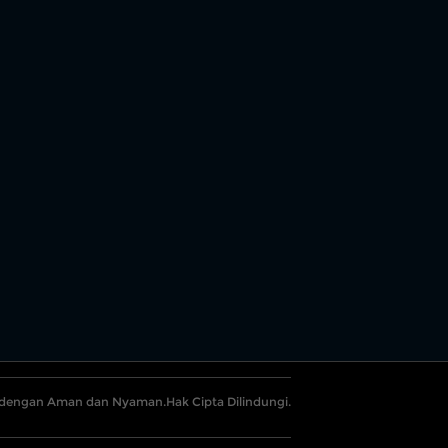
dengan Aman dan Nyaman.Hak Cipta Dilindungi.