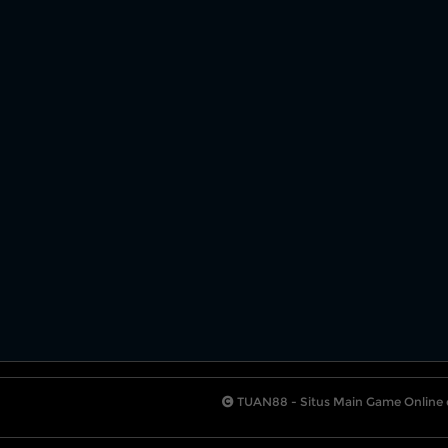
TUAN88 - Situs Main Game Online 