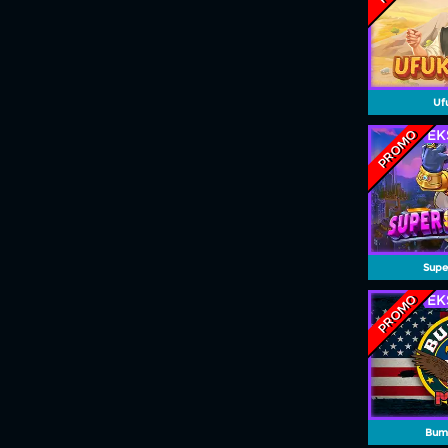
Ufu
EK
PROMO
Supe
EK
PROMO
Bum