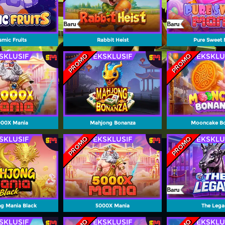
mic Fruits
Rabbit Heist
Pure Sweet 
SKLUSIF
EKSKLUSIF
EKSKLU
PROMO
PROMO
000X Mania
Mahjong Bonanza
Mooncake B
SKLUSIF
EKSKLUSIF
EKSKLU
PROMO
PROMO
g Mania Black
5000X Mania
The Lega
SKLUSIF
EKSKLUSIF
EKSKLU