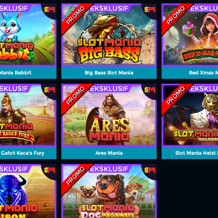
SKLUSIF
EKSKLUSIF
EKSKLU
PROMO
PROMO
Mania Rabbit
Big Bass Slot Mania
Red Xmas 
SKLUSIF
EKSKLUSIF
EKSKLU
PROMO
PROMO
 Gatot Kaca's Fury
Ares Mania
Slot Mania Heis
SKLUSIF
EKSKLUSIF
PROMO