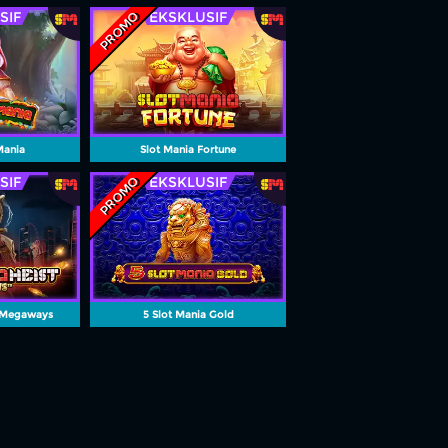
SIF
EKSKLUSIF
PROMO
Mania
Slot Mania Fortune
SIF
EKSKLUSIF
PROMO
t Megaways
5 Slot Mania Gold