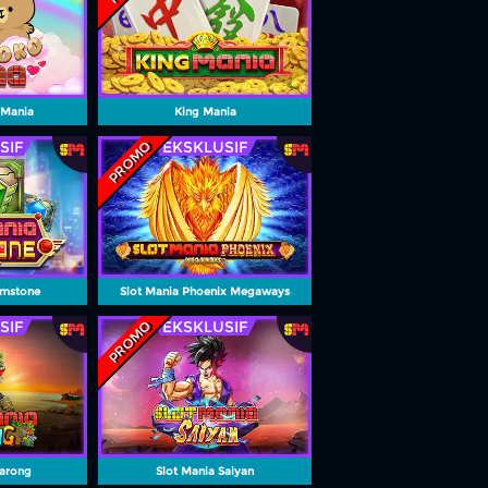
 Mania
King Mania
SIF
EKSKLUSIF
PROMO
emstone
Slot Mania Phoenix Megaways
SIF
EKSKLUSIF
PROMO
Barong
Slot Mania Saiyan