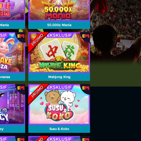
Mania
50.000x Mania
SIF
EKSKLUSIF
PROMO
onanza
Mahjong King
SIF
EKSKLUSIF
PROMO
cy
Susu & Koko
SIF
EKSKLUSIF