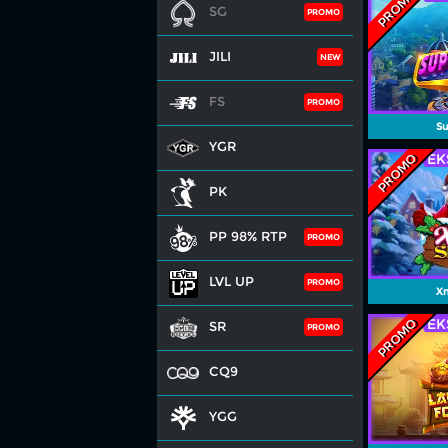
PROMO
SG
PROMO
JILI
NEW
FS
PROMO
Su
YGR
EK
PROMO
PK
PP 98% RTP
PROMO
LVL UP
PROMO
Xm
EK
PROMO
SR
PROMO
CQ9
YGG