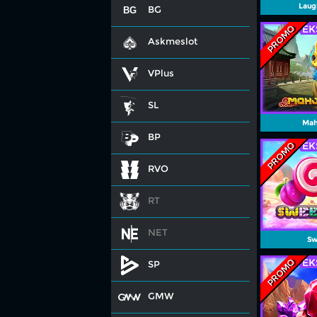
Laug
BG
EK
PROMO
Askmeslot
VPlus
SL
Mah
BP
EK
PROMO
RVO
RT
NET
Sw
EK
PROMO
SP
GMW