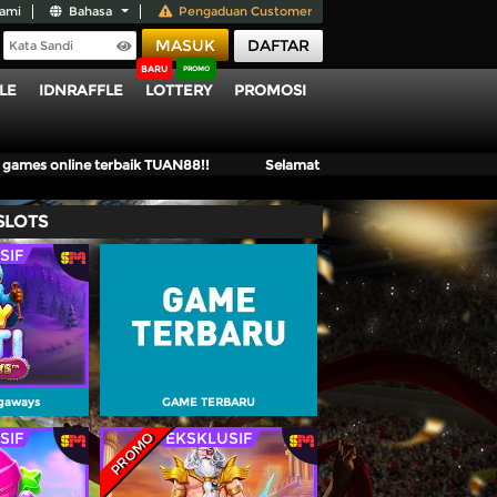
ami
Bahasa
Pengaduan Customer
DAFTAR
BARU
PROMO
LE
IDNRAFFLE
LOTTERY
PROMOSI
s online terbaik TUAN88!!
Selamat datang di situs games online te
SLOTS
SIF
egaways
GAME TERBARU
SIF
EKSKLUSIF
PROMO